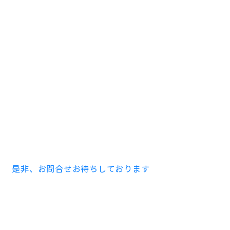
浅井第２ビル ３０１号室 ３８.００㎡ ２DK
家賃 ６０,０００円 共益費 ３,０００円
※事務所・店舗での使用の際は別途消費税がかかり
ます。
敷金賃料の１ヶ月分 償却１００％
築１９８５年０２月 ５階建 RC造
※事務所・店舗でのご使用の際は契約内容が異なる
場合がございます。
是非、お問合せお待ちしております