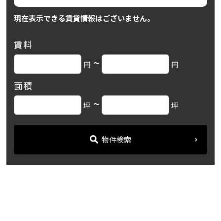
現在表示できる賃貸情報はございません。
賃料
~
円
円
面積
~
坪
坪
物件検索
名古屋の貸事務所・オフィス賃貸オフィスバンク
＞
ブログ
「浅井第2ビル」JR・地下鉄...
＞