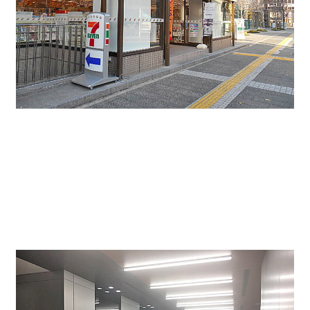
1F EVホール↓