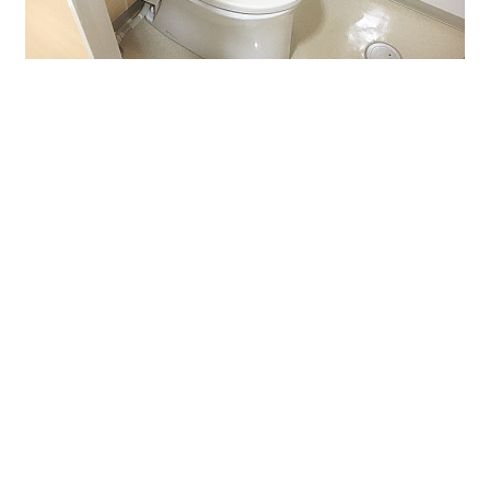
＜今回区画募集条件＞
貸室面積：41.25坪
賃料：ご相談
共益費：賃料に含まれます。
※ 賃料等ご相談を賜りますので是非ご検討くださ
い！
お問合せは
TEL 052-973-3344