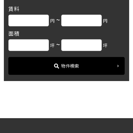
賃料
~
円
円
面積
~
坪
坪
物件検索
名古屋の貸事務所・オフィス賃貸オフィスバンク
＞
ブログ
「NESPALD EVE」名城線「...
＞