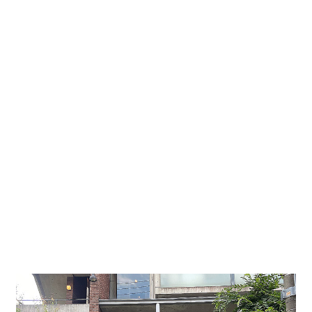
田エリアです。物件前には公園もあり、自然に囲まれ
ながら休憩もできます。
矢場町駅南側に位置するデザイナーズマンションで
名
古屋駅から最寄りの矢場町駅まで地下鉄で約９分と
アクセス抜群です！！
エントランスはオートロック完備です。
もちろん入居
者様は２４時間出入り可能です。
事務所・店舗可、エアコン、オートロック、バスな
し、トイレあり、室内洗濯機置場、
デザイナーズ、