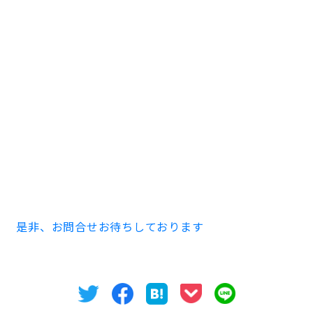
NESPALD EVE ３０４号室 ３２.１９㎡ １K
家賃 ７０,０００円 共益費 ８,０００円
※事務所・店舗での使用の際は別途消費税がかかり
ます。
敷金賃料の２ヶ月分 償却費賃料の１ヶ月分
築１９９４年０３月 ６階建 RC造
※事務所・店舗でのご使用の際は契約内容が異なる
場合がございます。
是非、お問合せお待ちしております