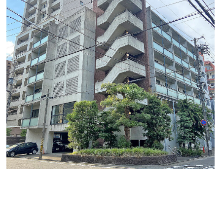
「NESPALD EVE」
地下鉄名城線「矢場町駅」徒歩７分
落ち着いた千代