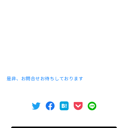
アウト次第で
綺麗に収まると思います。
如何でしたでしょうか？中心部での倉庫付き事務所
で駐車場スペースもある物件はほとんどございませ
ん。この機会にご内見をお早めにお待ち申し上げま
す。
是非、お問合せお待ちしております