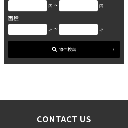
~
円
円
面積
~
坪
坪
物件検索
名古屋の貸事務所・オフィス賃貸オフィスバンク
＞
ブログ
「成瀬ビル」大須観音駅か...
＞
CONTACT US