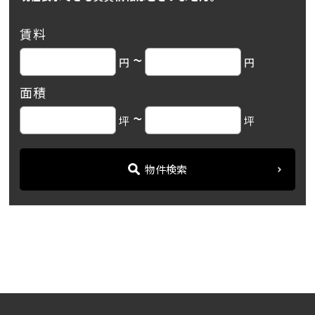
賃料
~
円
円
面積
~
坪
坪
物件検索
名古屋の貸事務所・オフィス賃貸オフィスバンク
＞
ブログ
「岡崎東ビル」名鉄線で「...
＞