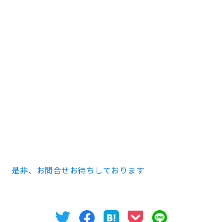
今回の賃貸オフィス事務所物件の1階になります。駐
車場は機械式駐車場と平面駐車場があり、喫煙スペー
スもございます。
また、1階郵便ポストの横には管理
人室が設置されており、困ったときには管理人さんに
お願いすると解決できます。
セキュリティー完備なの
で安心できます。
如何でしたでしょうか？三河地区での新耐震基準の
物件数はあまりないのでお早めのご内見をお薦め致
します。
是非、お問合せお待ちしております