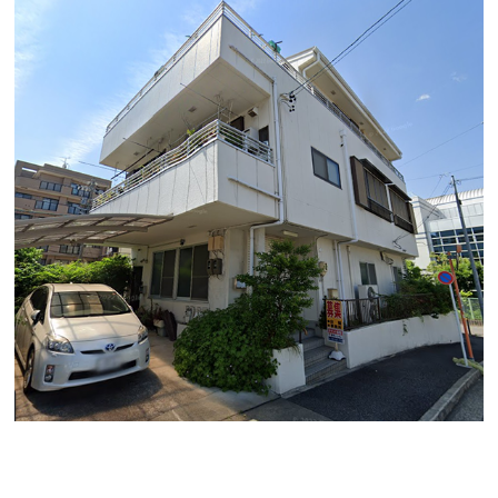
「稲村ビル」