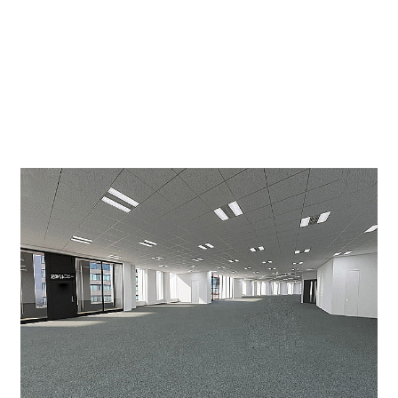
天井高H2800、グリッド式システム天井、OAフロア100
ｍｍ、ＬＥＤ照明
インフラ停止時に非常電源、15ＶＡ/㎡の供給が可能で
す。