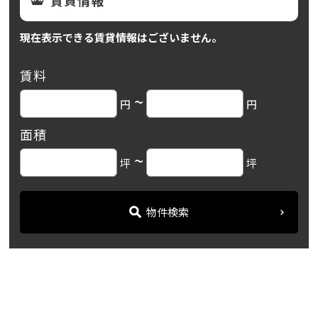
現在表示できる賃貸情報はございません。
賃料
~
円
円
面積
~
坪
坪
物件検索
名古屋の貸事務所・オフィス賃貸オフィスバンク
＞
ブログ
「エニシオ名駅」中村区名...
＞