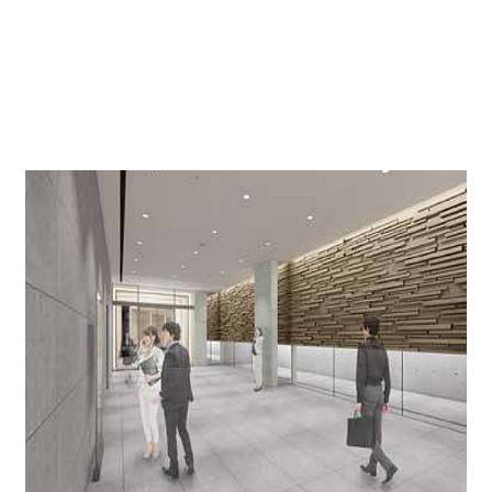
EVホール↓
4基 ＋ 非常・貨物用1基