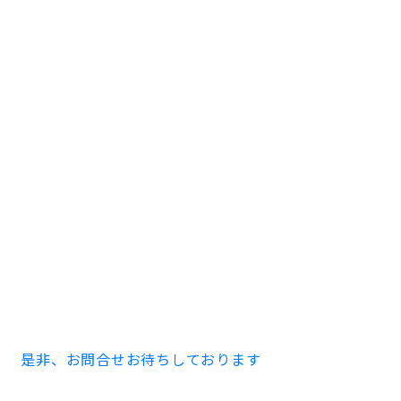
＜今回募集区画＞
貸室面積：階数はご相談
ワンフロアー 249.04坪（分割30.52坪よりご相談を賜り
ます）
賃料：ご相談
共益費：ご相談
ご内見、業種等のお問合せは下記番号までお願いいたし
ます！
竣工前につきプレゼンルームへご案内させていただきま
す。
TEL 052-973-3344
是非、お問合せお待ちしております