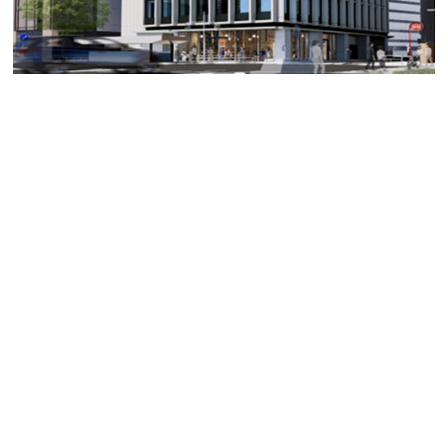
エニシオ名駅
中村区名駅エリア、来年竣工の新築ビルのご紹介です！
「名古屋」駅より徒歩３分の賃貸オフィスビルで名古屋
駅地下街と直結しております。
高い耐震性能を有する制震構造。中小地震から大地震ま
での応答低減効果を発揮するオイルダンパーを採用して
います。
1階は店舗フロア、2階以上がオフィスフロアーとなりま
す。