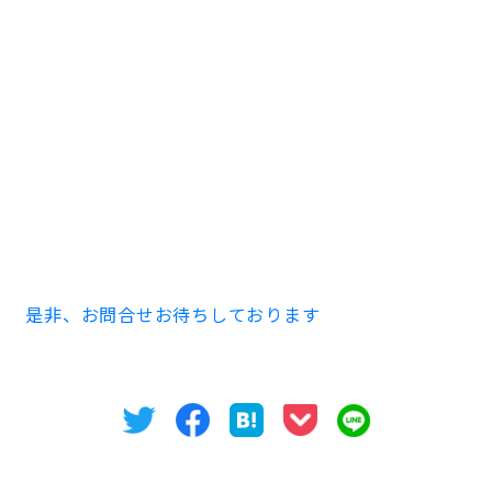
＜今回募集区画＞
貸室面積：32坪、33坪
賃料：ご相談
敷金：12ヶ月分
賃料条件は柔軟にご相談させていただきます。
ご内見、業種等のお問合せは下記番号までお願いいたし
ます！
TEL 052-973-3344
是非、お問合せお待ちしております