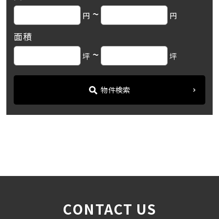
~
円
円
面積
~
坪
坪
物件検索
名古屋の貸事務所・オフィス賃貸オフィスバンク
＞
ブログ
「arexビル」中区伏見エリ...
＞
CONTACT US