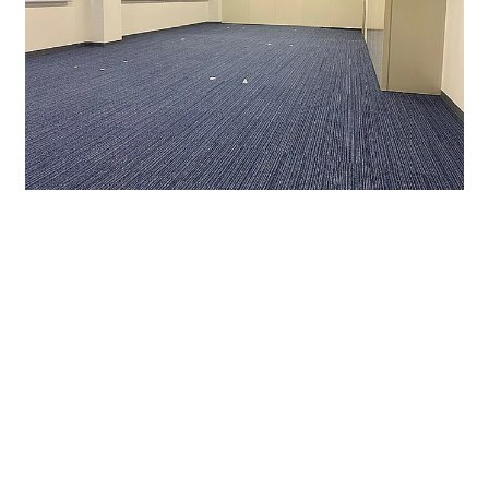
賃貸事務所フロアになります。水回り関係は共用部にあ
り、給湯室、トイレは男女別になります。貸室内はOAフ
ロアの事務所内装です。なお、今回のご紹介区画は約20
坪という使い勝手のいい広さです。
募集条件はこちら ↓ ↓ ↓
クエスト丸の内ビル 中区丸の内3-4-30
7階 66.01㎡ （19.97坪）