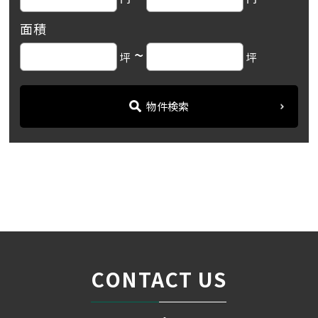
面積
~
坪
坪
物件検索
名古屋の貸事務所・オフィス賃貸オフィスバンク
＞
ブログ
「サンシャイン名駅ビル」...
＞
CONTACT US