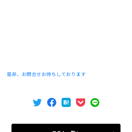
＜今回募集区画＞
貸室面積：83.54坪
賃料条件はご相談となります。
ご内見、業種等のお問合せは下記番号までお願いいたし
ます！
TEL 052-973-3344
是非、お問合せお待ちしております