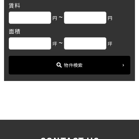
賃料
~
円
円
面積
~
坪
坪
物件検索
名古屋の貸事務所・オフィス賃貸オフィスバンク
＞
ブログ
「ワールドフラッグ住吉Ⅱ」...
＞