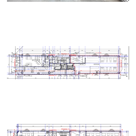
１F
２F～