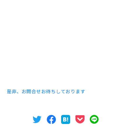
いかがでしたか？
美容院やカフェ、路面区画は不動産や物販など幅広くご
紹介可能です。
是非、お問い合わせお待ちしております。
人気の名古屋駅・栄駅・金山駅他様々の非公開物件も多
数取り扱っております。
貸事務所・貸店舗・レンタルオフィスなど事業用物件
は、オフィスバンクまでお問い合わせください。
是非、お問合せお待ちしております