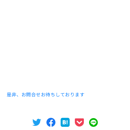
いかがでしたでしょうか？フルリノベーションされてか
ら、ほぼ満室の状態が続いておりますが、今回は約3坪
と約25坪ほどの区画をご案内させて頂きます。
〇日興ビルヂング
名古屋市中区東桜2-22-18
5階7区画 3.15坪 敷金、賃料は要相談
7階2区画 22.71坪 賃料181,680円（共込） 敷金8ヶ
月
8階4区画 24.20坪 賃料193,600円（共込） 敷金8ヶ
月
是非、お問合せお待ちしております