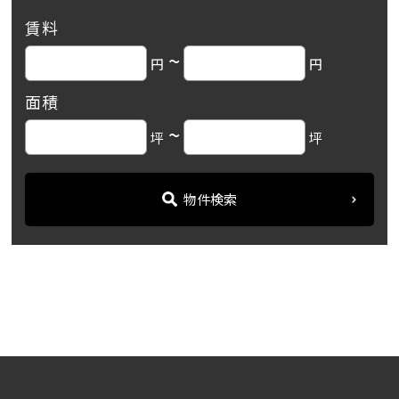
賃料
~
円
円
面積
~
坪
坪
物件検索
名古屋の貸事務所・オフィス賃貸オフィスバンク
＞
ブログ
「日興ビルヂング」 ☆中区...
＞