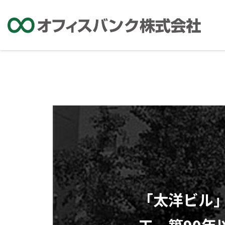
「太洋ビル」
工、築90年