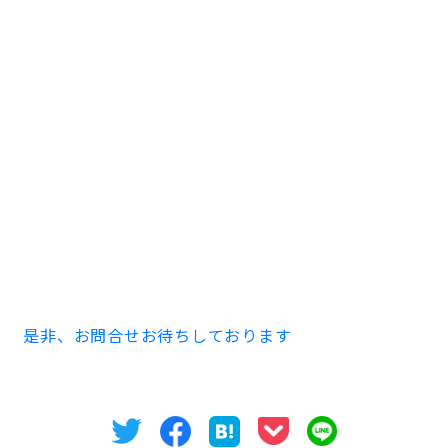
秀光堂ビル本館 ４０１号室 ７４.３８㎡
家賃 225,000円 共益費 賃料に含む。
敷金 賃料の１０ヶ月分 償却費 スライド
※事務所・店舗での使用の際は別途消費税がかかりま
す。
保証会社加入必須
築1988年3月 ８階建
※事務所・店舗でのご使用の際は契約内容が異なる場合
がございます。
是非、お問合せお待ちしております