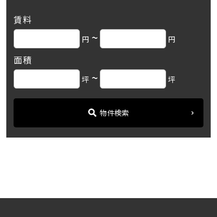
賃料
~
円
円
面積
~
坪
坪
物件検索
名古屋の貸事務所・オフィス賃貸オフィスバンク
＞
ブログ
「秀光堂ビル本館」地下鉄...
＞