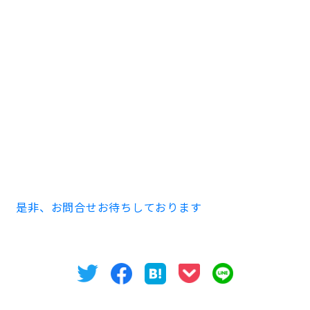
如何でしたでしょうか？目の前には桜通りがあり、最寄
りの駅まで徒歩圏内です。分割案ではなく１フロアごと
の貸出なので気兼ねなく仕事がはかどるかと思います。
お早めのご内見、お問い合わせお待ち申し上げます。
募集条件はコチラ ↓ ↓ ↓
ストークビル久屋 4階123.96㎡ 37.5坪
賃料375,000円 共益費75,000円 敷金10ヶ月
償却 2年未満30％、6年未満20％、6年以上10％
是非、お問合せお待ちしております