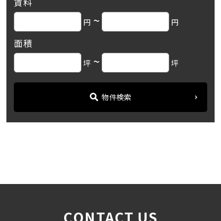
賃料
~
円
円
面積
~
坪
坪
物件検索
名古屋の貸事務所・オフィス賃貸オフィスバンク
＞
ブログ
「ストークビル久屋」☆桜通...
＞
CONTACT US