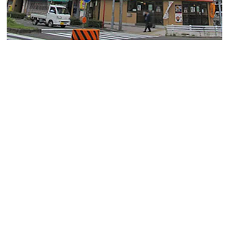
「チサンマンション第１名古屋」のご紹介です。
名古屋駅新幹線口から徒歩圏内のマンションです。立地
抜群です！！
周辺はホテル、専門学校、オフィスビルが多く、また飲
食店も多い人気のエリアです。
入居者様は２４時間出入り可能です。
また管理人さんが常駐されているので建物共用部内も清
潔に保たれています。
事務所・店舗可、エアコン、３点ユニットバス、ガス、
電気エレベーター１基、管理人常駐、