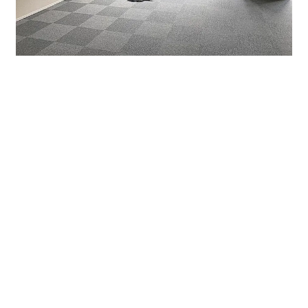
貸事務所内装になります。OAフロア仕様。空調は一区画
に対し二基ございます。
如何でしたでしょうか？新築物件の為、写真を見るだけ
でご説明ができるかと思います。既に竣工済みでご内見
はいつでも可能ですので、お早めのお問い合わせをお待
ち申し上げます。
募集条件はコチラ ↓ ↓ ↓
ビル名 NISSYO BUILDING
2階S 84.66㎡ 25.61坪 2階N 88.86㎡ 26.88坪
3階N 88.86㎡ 26.88坪