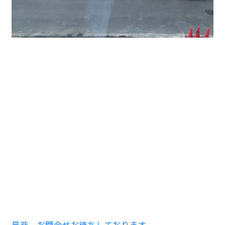
目の前には時間貸駐車場もあるので急な来社でも対応可
能です。
如何でしたでしょうか？希少な倉庫付貸事務所なのでお
早めのご内見をお待ち申し上げます。
募集条件はコチラ ↓ ↓ ↓
上流町GIMUCO 2023年4月29日竣工
1～2階 167.87㎡（50.78坪）
賃料270,000円（税別） 敷金3ヶ月、礼金2ヶ月
是非、お問合せお待ちしております