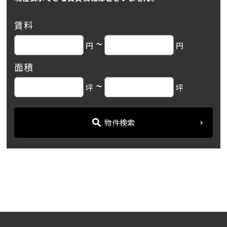
賃料
~
円
円
面積
~
坪
坪
物件検索
名古屋の貸事務所・オフィス賃貸オフィスバンク
＞
ブログ
「CENT FORCE YOBITSUGI...
＞