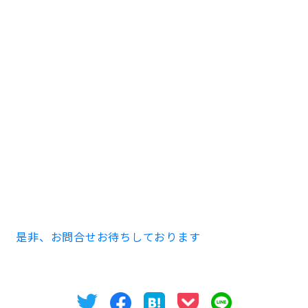
賃貸情報
CENT FORCE YOBITSUGI 北棟 １０２号室 ２７.７
８㎡ １K
家賃５８,０００円 共益費 ４,０００円
保証金なし
※事務所・店舗での使用の際は別途消費税がかかりま
す。
築２０１９年１月 ３階建 木造
※事務所・店舗でのご使用の際は契約内容が異なる場合
がございます。
是非、お問合せお待ちしております