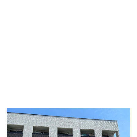
名古屋駅から呼続駅まで約１２分とアクセスも抜群で
す！
大変落ち着いた雰囲気の街並みですので隠れ家のような
事務所・店舗に特におすすめです。
エントランスはオートロック完備ですが入居者様は２４
時間出入り可能です。
事務所・店舗可、エアコン、オートロック、宅配ボック
ス有、バス・トイレ別、室内洗濯機置場、デザイナー
ズ、築浅、