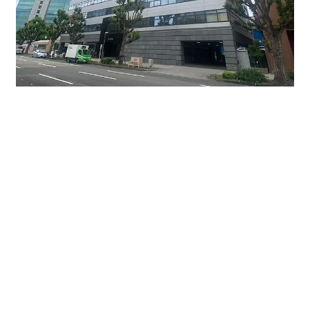
如何でしたでしょうか？
2000年代の築浅物件で名古屋駅から少し距離がございま
すが、お値打ち価格でのご提案となります。
現空や空き予定もございます。お気軽にお問い合わせ下
さいませ。
募集条件はコチラ ↓ ↓ ↓
ビル名 NSビル
1階約25坪、空中階29坪、80坪、166坪、258坪など。