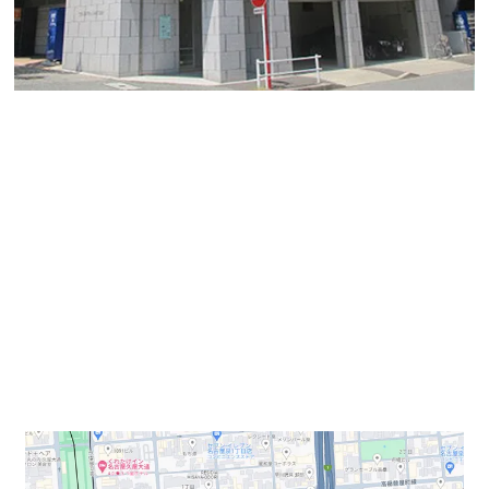
「ＴＨＥ ＣＥＮＴＲＡＬ ＥＡＳＴ ２１２２ビル」
地下鉄桜通線 高岳駅徒歩2分。 桜通り沿いの角地に
建つ貴重なワンフロアワンテナント貸オフィス。
オフィスバンク株式会社の石井です。
今回ご紹介するのは東区泉１丁目の賃貸オフィス
「ＴＨＥ ＣＥＮＴＲＡＬ ＥＡＳＴ ２１２２ビル」で
す。