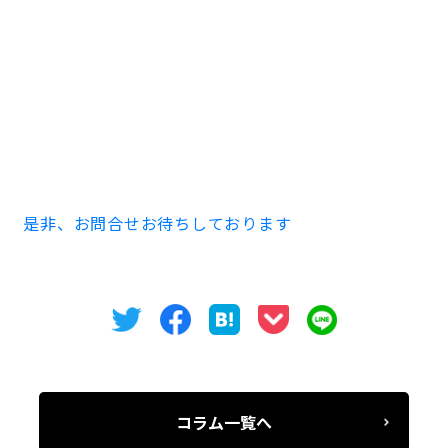
桜通り沿いの角地に建つきれいなワンフロアワンテナン
トの貸オフィスビル、
ＴＨＥ ＣＥＮＴＲＡＬ ＥＡＳＴ ２１２２ビルをご紹介
しました。
空室・内覧のお問い合わせはオフィスバンクまでお問合
せください。
電話052-973-3344
是非、お問合せお待ちしております
コラム一覧へ