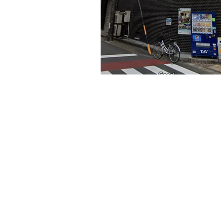
今回は真野ビル1-2階区画のご紹介です。貸し
地下鉄名城線矢場町駅南に位置する建物です。
抜群です！住居入口（西側）と１階倉庫入口２
ですので内装も自由にレイアウト可能です。
事務所・店舗可、トイレリニューアル済