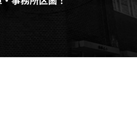
「矢場町駅」徒歩７分！稀
区画！