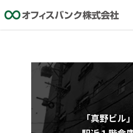
「真野ビル
駅近１階倉