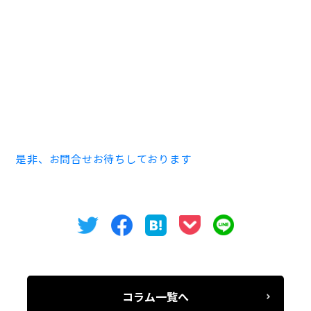
如何でしたか金山では少ない、オフィスビルになりま
す。
この他にも地元の名古屋駅・栄駅・金山駅などの人気エ
リアで非公開物件も多数取り扱っております。
貸事務所・貸店舗・レンタルオフィスなど事業用物件
は、是非オフィスバンクまでお問い合わせください。
是非、お問合せお待ちしております
コラム一覧へ