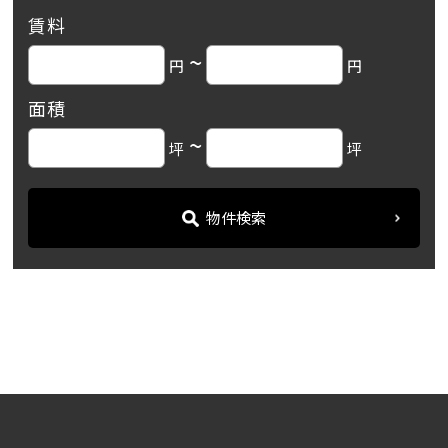
賃料
~
円
円
面積
~
坪
坪
物件検索
名古屋の貸事務所・オフィス賃貸オフィスバンク
＞
ブログ
「ホワイトビル」栄エリア...
＞