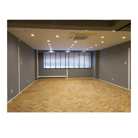
本日ご紹介は6階15.95坪 賃料207350円（税別）共益費