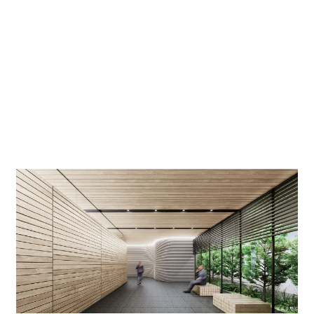
オフィス面積は最大面積約131坪。最小面積は約30坪で
す。また、貸室内では主流となるグリッドシステム天
井。天井高2800mmLow-E複層ガラス仕様の為、西日対
策を施した室内環境です。全館LED仕様、OAフロア：
100mmなお、耐荷重500kg/㎡ですがHDゾーンは
1,000kg/㎡になります。