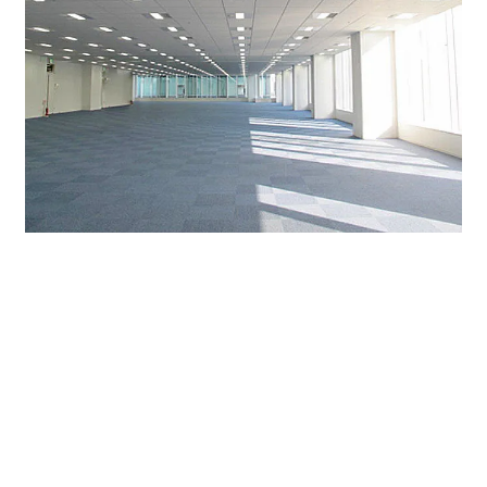
240．39坪の室内。窓面が多く、明るい室内です。グリ
ッド天井で間取りの自由度も高く、天井高も2.8ｍあって
解放感があります。
丸の内のハイグレード貸オフィスの「ＨＦ桜通ビルディ
ング」をご紹介しました。