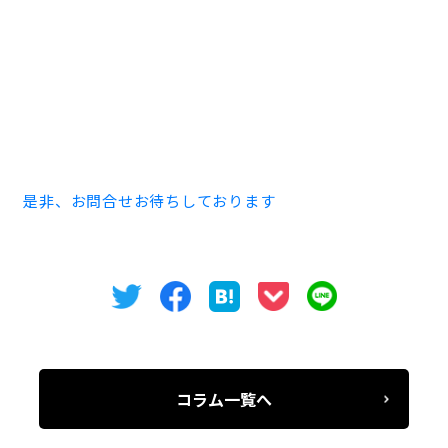
賃料 お問合せ下さい
敷金 お問合せ下さい
物件についてのご内見・ご相談は下記番号までお願いい
たします。
TEL 052-973-3344
是非、お問合せお待ちしております
コラム一覧へ