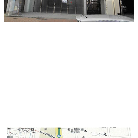
サンエイビル
丸の内エリア、2008年竣工の閑静なオフィス街に建つ美
築ビルのご紹介です。
地上8階建て、ワンフロアー51坪の貸事務所物件になり
ます。
桜通線・鶴舞線を利用できる「丸の内」駅徒歩２分の好
立地。