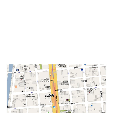
地上9階建て、ワンフロアー310坪の貸事務所物件になり
ます。
1階にコンビニも有り大変便利です。
桜通線・鶴舞線を利用できる「丸の内」駅7番出口より
徒歩1分の好立地。