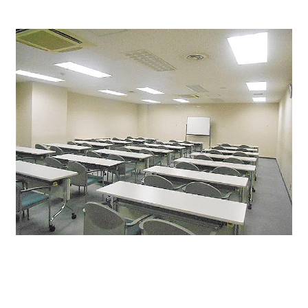
＜今回募集区画＞
貸室 最小21坪～最大64坪までご用意可能です。