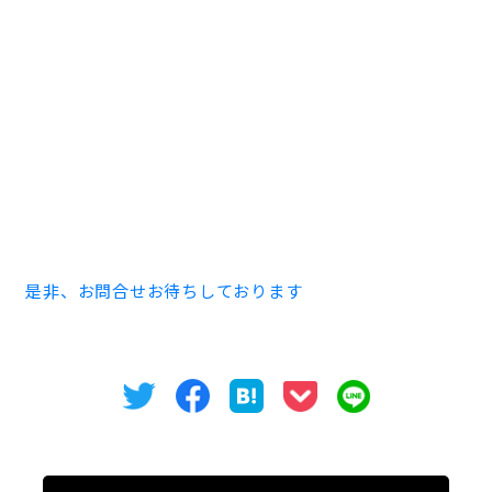
賃料 お問合せ下さい
敷金 お問合せ下さい
テナント用月極駐車場の空きもございます。
物件についてのご内見・ご相談は下記番号までお願いい
たします。
TEL 052-973-3344
是非、お問合せお待ちしております