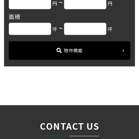
~
円
円
面積
~
坪
坪
物件検索
名古屋の貸事務所・オフィス賃貸オフィスバンク
＞
ブログ
「キリックス丸の内ビル」...
＞
CONTACT US