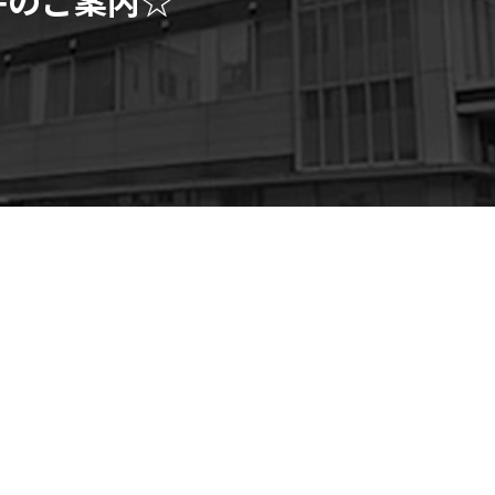
号館」 ☆2000年代の築浅
☆