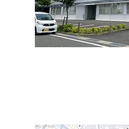
地下鉄鶴舞線「庄内緑地公園駅」から徒歩5分
2009年6月竣工の築浅物件。1階倉庫、2～4
し駐車場も数多くご紹介できる物件ですのでご