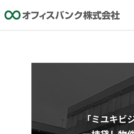
「ミユキビジ
一棟貸し物