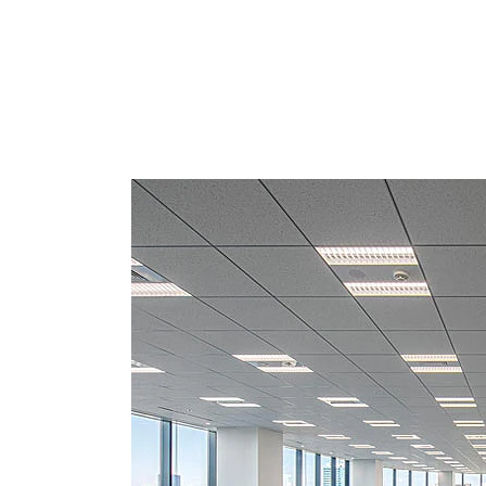
貸室内↓
天井高2800、グリッド天井、個別空調、OAフ