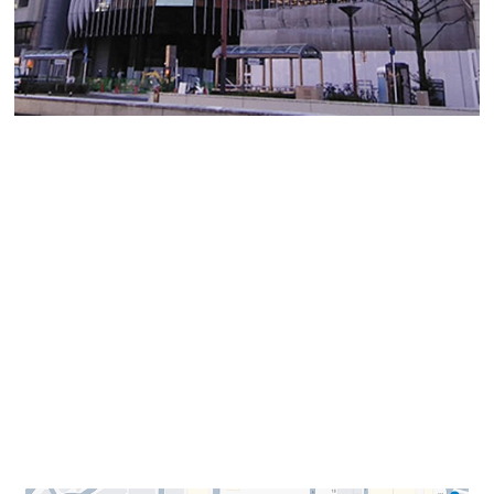
【名古屋ビルディング桜館】
こちらは中村区名駅4丁目にあり、地上12階地下1階の建
物で、働く人が自然を感じることができる近代賃貸オフ
ィスビルです。
名古屋駅より徒歩6分、ユニモール地下街13番出入口の
目の前という好立地。名古屋駅からユニモールを利用す
れば、雨風や暑さ寒さなどを気にしない快適な通勤が可
能です。