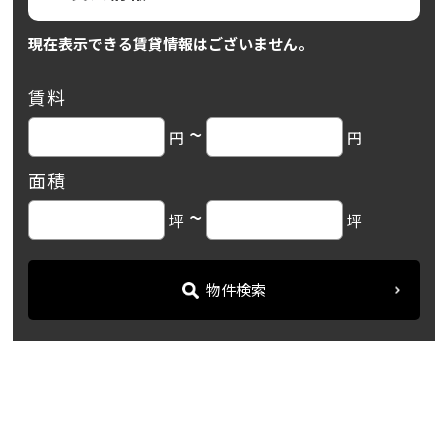
現在表示できる賃貸情報はございません。
賃料
~
円
円
面積
~
坪
坪
物件検索
名古屋の貸事務所・オフィス賃貸オフィスバンク
＞
ブログ
【名古屋ビルディング桜館...
＞