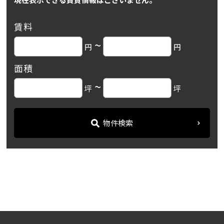
賃料
~
円
円
面積
~
坪
坪
物件検索
名古屋の貸事務所・オフィス賃貸オフィスバンク
＞
ブログ
「名駅東ビル」国際センタ...
＞