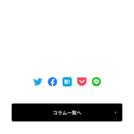
賃料 ￥365,980円 11,600円/坪・税別
共益費 ￥107,270円 3,400円/坪・税別
敷金 賃料の12ヶ月分
ご内覧等、物件についてのご相談は下記番号までお願い
いたします。
TEL 052-973-3344
コラム一覧へ