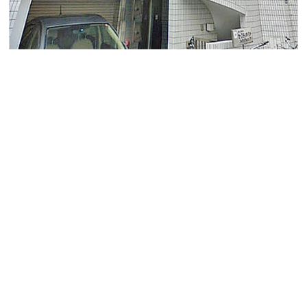
ＩＭＡビル
金山エリア、1989年竣工で1フロア1テナントオフィスの
ご紹介です。
水廻りは貸室内にございまして、セキュリティもSECOM
が標準となっております。
ビルに月極駐車場の用意はございませんが近隣にコイン
パーキングが多くあるエリアになります。
地図↓
JR 、名鉄、地下鉄 「金山」駅より徒歩3分の好立地にな