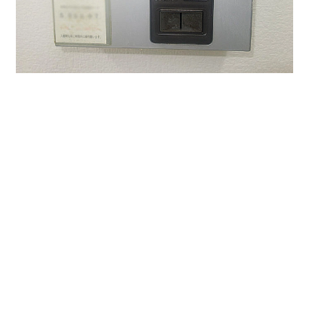
＜今回募集区画＞
貸室 18坪
賃料 \160,000円 税別
共益費 \ 40,000円 税別
敷金 \960,000円（賃料の6ヶ月分）
物件についてのご内見・業種等のご相談は下記番号まで
お願いいたします。
TEL 052-973-3344