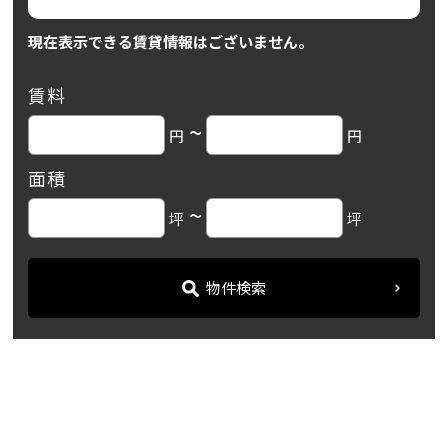
現在表示できる賃貸情報はございません。
賃料
~
円
円
面積
~
坪
坪
物件検索
名古屋の貸事務所・オフィス賃貸オフィスバンク
＞
ブログ
「ＩＭＡビル」金山エリア...
＞