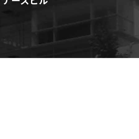
gsビル】閑静なオフィス街、前面ガ
ル