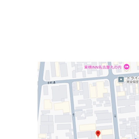
こちらは中区丸の内1丁目にあり、2009年竣
通沿いにあり好立地。前面ガラス張りの外観が
Tower of Stringsビルは地下鉄丸の内
があるので大変便利です。