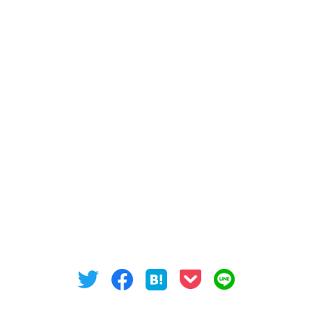
貸室 65.40坪
賃料 ￥621,300-（9,500円/坪）税別
共益費 賃料に含む
敷金 ￥4,970,400-（賃料の8ヶ月）
テナント用月極駐車場の空きもございます。
17,000円・18,000円/台・税別
物件についてのご内見・業種等のご相談は下記番号まで
お願いいたします。
TEL 052-973-3344