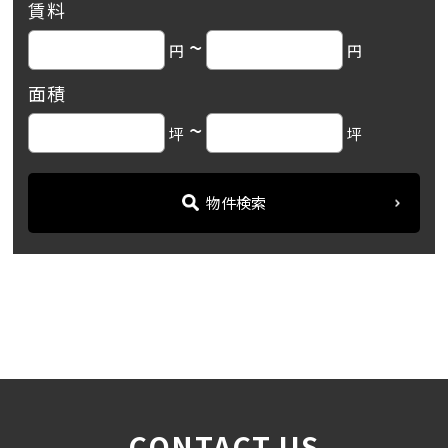
賃料
~
円
円
面積
~
坪
坪
物件検索
名古屋の貸事務所・オフィス賃貸オフィスバンク
＞
ブログ
【勢州館金山ビル】「金山...
＞
CONTACT US