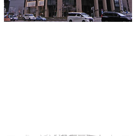
名古屋三井ビルディング北館
名古屋最大のビジネス地区である、名古屋駅前に2021年
1月竣工の地下２階付地上20階建ビル
地下および低層階は商業ゾーン、4階から貸事務所フロア
になります。
名古屋駅地下街より直結の数少ないビルになります。
地図↓