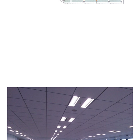
貸室内↓
オフィス仕様として天井高2,800㎜、ＯＡフロア100㎜、
グリッドシステム天井によりレイアウトが組み易くなっ
ております。Low‐Eペアガラス仕様になりますので断
熱性、遮音性にも配慮されております。