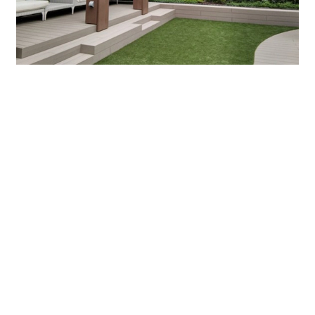
今回募集区画
貸室 305坪、111坪
賃料 お問合せください
共益費 お問合せください
敷金 賃料の12ヶ月
ご内覧等、物件についてのご相談は下記番号までお願い
いたします。
TEL 052-973-3344