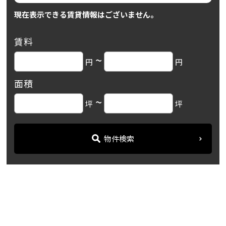
現在表示できる賃貸情報はございません。
賃料
~
円
円
面積
~
坪
坪
物件検索
名古屋の貸事務所・オフィス賃貸オフィスバンク
＞
ブログ
【名古屋三井ビルディング...
＞