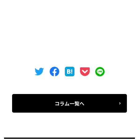
現在、2b 6.6㎡（1.99坪）、2f 16.20㎡（4.9坪）、
2i 11.72（3.55坪）、4b 7.7㎡（2.33坪）が募集中で
す。
気になった方は是非お問い合わせください。
コラム一覧へ