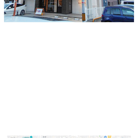
本日ご紹介するのは、名駅エリアにございますレンタル
オフィス「dela-do:ra名駅（デラ・ドーラ名駅）」で
す。
2010年竣工のビルで、地上8階建ての内、2～7階がオフ
ィス使用のビルとなっております。
名古屋駅から徒歩7分の位置にあり、周辺は繁華街から
外れていることで、静かな環境で集中して仕事に取り組
むことができます。