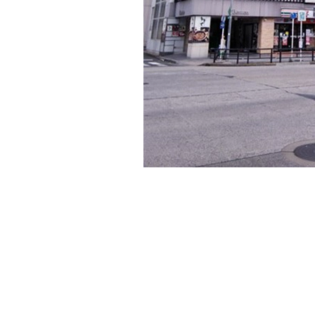
本日ご紹介する物件は熱田エリアで駅近「べん
1958年に竣工したビルで、地上5階、地下1階