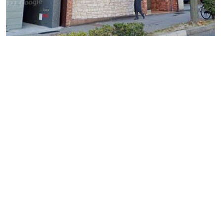
本日ご紹介する物件は上前津エリアで駅近「第一木村ビ
ル」のご紹介です。
1963年に竣工したビルで４階建ての事務所、店舗でご相
談ができる物件となっております。
上前津駅より最寄り出入口から徒歩1分の好アクセスで
す。
周辺にはコンビニや飲食店も多く、5分ほど歩きます
と、大須商店街もありとても賑わっているエリアになり
ます。