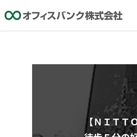
【ＮＩＴＴ
徒歩５分の