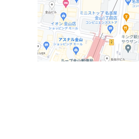
貸室
整形で使い勝手のより間取りより効率良く事務
現在、ワンフロアーの102坪の貸し事務所がご