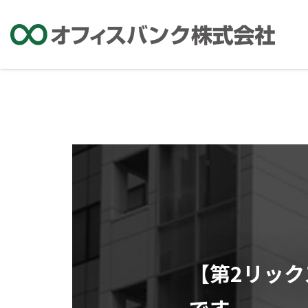
【第2リック
です