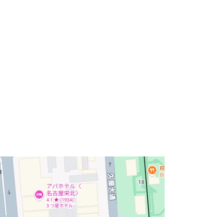
の地上8階建ての建物です。
象的な賃貸オフィスビルです。
分。
設が揃っています。