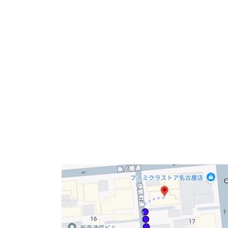
こちらは中区丸の内3丁目にあり、2003年竣工
白を基調にした外壁と縦ラインのグリーンが印
第2リックスビルは地下鉄 久屋大通駅から徒歩4
駅近で通勤も来客もスムーズな立地。
周辺には飲食店やコンビニなど、さまざまな施