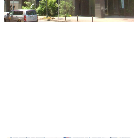
【C-8ビル】
こちらは中区丸の内1丁目にあり、2008年竣工の地上9階
建の建物です。
丸の内エリアにふさわしい重厚感ある外観の賃貸オフィ
スビルです。
C-8ビルは丸の内駅から徒歩2分、官公庁や金融機関にも
アクセスしやすい便利な立地です。