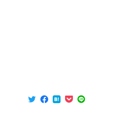
〒460-0003
名古屋市中区錦三丁目１５番１５号
ＣＴＶ錦ビル４階
Tel: 052-973-3344 / Fax:052-973-3345
オフィスバンク株式会社