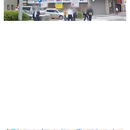
【名錦ビル】
こちらは中区錦1丁目にあり、1974年竣工の地上7階地下
1階建の建物です。
築年数を感じさせない堅実な賃貸オフィスビルです。
名錦ビルは伏見駅から徒歩4分、周辺には金融機関、士
業事務所、企業オフィス、飲食店が集積しており、ビジ
ネス活動に必要な機能が徒歩圏に揃っています。