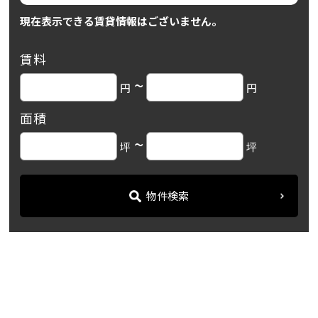
現在表示できる賃貸情報はございません。
賃料
~
円
円
面積
~
坪
坪
物件検索
名古屋の貸事務所・オフィス賃貸オフィスバンク
＞
ブログ
【名錦ビル】伏見駅から徒...
＞