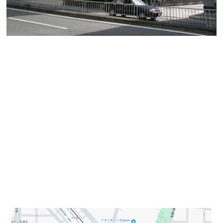
【TOMITA BLD.】
こちらは西区牛島町にあり、1992年竣工の地上12階の賃
貸オフィスビルです。
TOMITA BLD.は地下鉄東山線 亀島駅から徒歩3分。
周辺には商業施設や飲食店が充実しており、近年の再開
発によってさらに利便性が向上しています。