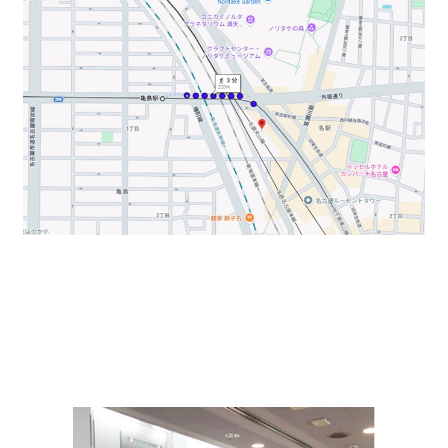
エレベーター3基（乗用2基＋荷物用1基）、24時間利用
可能